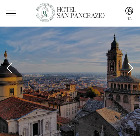
ITA
ITA
ENG