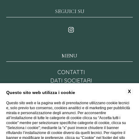
SEGUICI SU
MENU
CONTATTI
DATI SOCIETARI
PRIVACY POLICY
X
Questo sito web utilizza i cookie
COOKIE POLICY
Questo sito web e la pagina web di prenotazione utilizzano cookie tecnici
FAQ
e, solo previo tuo consenso, cookies analitici e di marketing per pubblicità
ACCESSIBILITÀ
mirata e personalizzazione degli annunci. Per acconsentire
all’installazione di tutte le categorie di cookie clicca su “Accetta tutti i
cookie” mentre per selezionare specifiche categorie di cookie, clicca su
"Seleziona i cookie"; mediante la “x” puoi invece chiudere il banner
rifiutando l’installazione di cookie diversi da quelli tecnici. Per riaprire il
WEBSITE BY BLASTNESS
banner e modificare le preferenze, clicca su “Cookie” nel footer del sito