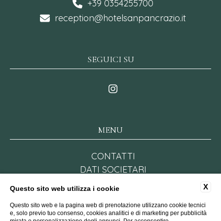
+39 0354255700
reception@hotelsanpancrazio.it
SEGUICI SU
MENU
CONTATTI
DATI SOCIETARI
PRIVACY POLICY
X
Questo sito web utilizza i cookie
COOKIE POLICY
Questo sito web e la pagina web di prenotazione utilizzano cookie tecnici
FAQ
e, solo previo tuo consenso, cookies analitici e di marketing per pubblicità