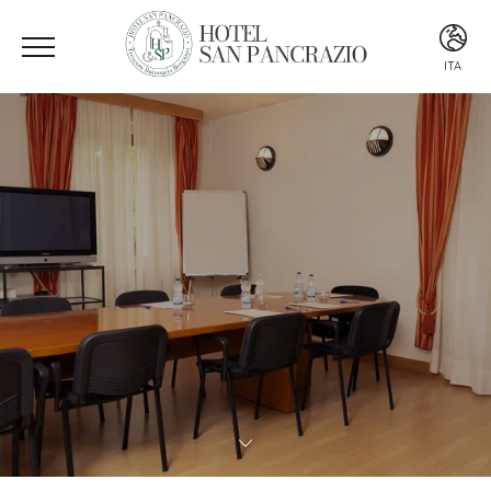
ITA
ITA
ENG