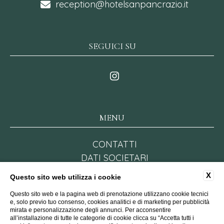
reception@hotelsanpancrazio.it
SEGUICI SU
MENU
CONTATTI
DATI SOCIETARI
PRIVACY POLICY
X
Questo sito web utilizza i cookie
COOKIE POLICY
Questo sito web e la pagina web di prenotazione utilizzano cookie tecnici
FAQ
e, solo previo tuo consenso, cookies analitici e di marketing per pubblicità
ACCESSIBILITÀ
mirata e personalizzazione degli annunci. Per acconsentire
all’installazione di tutte le categorie di cookie clicca su “Accetta tutti i